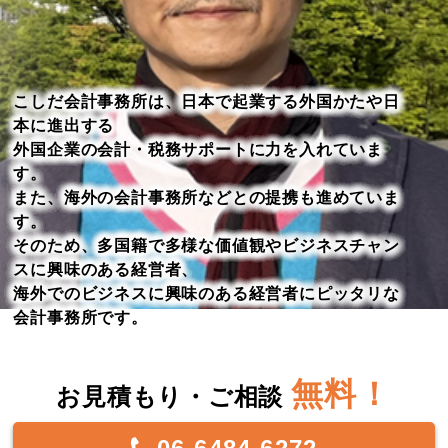
こしだ会計事務所は、日本で起業する外国かたや日
本に進出する
外国企業の会計・税務サポートに力を入れていま
す。
また、海外の会計事務所などとの提携も進めていま
す。
そのため、多国籍で多様な価値観やビジネスチャン
スに興味のある経営者、
海外でのビジネスに興味のある経営者にピッタリな
会計事務所です。
無料！
お見積もり・ご相談