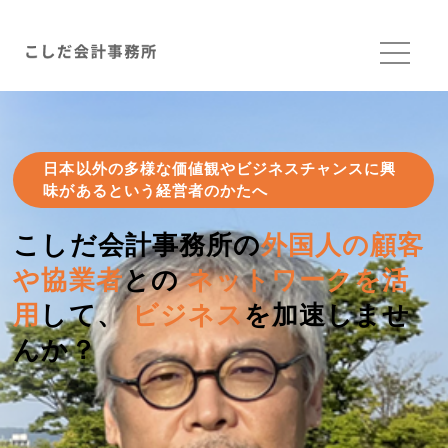
日本以外の多様な価値観やビジネスチャンスに興
味があるという経営者のかたへ
こしだ会計事務所の
外国人の顧客
や協業者
との
ネットワークを活
用
して、
ビジネス
を
加速しませ
んか？